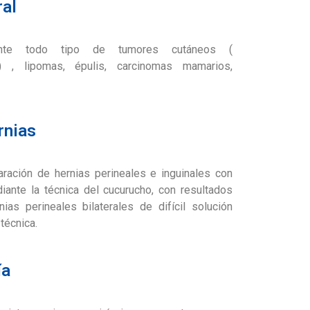
ral
mente todo tipo de tumores cutáneos (
) , lipomas, épulis, carcinomas mamarios,
rnias
ración de hernias perineales e inguinales con
iante la técnica del cucurucho, con resultados
ias perineales bilaterales de difícil solución
 técnica.
ía