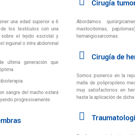
Cirugía tumo
tener una edad superior a 6
Abordamos quirúrgica
 de los testículos con una
mastocitomas, papilomas
 sobre el tejido escrotal y
hemangiosarcomas.
vel inguinal o intra abdominal
Cirugía de he
de última generación que
óptima.
Somos pioneros en la repa
bioterapia.
malla de polipropileno med
muy satisfactorios en hern
 en sangre del macho estará
hasta la aplicación de dicha
nuyendo progresivamente.
Traumatolog
embras