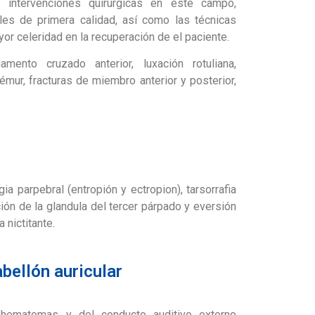
 intervenciones quirúrgicas en este campo,
ales de primera calidad, así como las técnicas
r celeridad en la recuperación de el paciente.
amento cruzado anterior, luxación rotuliana,
émur, fracturas de miembro anterior y posterior,
ia parpebral (entropión y ectropion), tarsorrafia
ción de la glandula del tercer párpado y eversión
 nictitante.
abellón auricular
ohematomas y del conducto auditivo externo