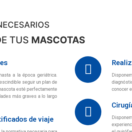
NECESARIOS
DE TUS
MASCOTAS
nes
Realiz
asta a la época geriátrica.
Disponem
scindible seguir un plan de
diagnósti
mascota esté perfectamente
conocer e
dades más graves a lo largo
Cirugí
Disponem
ificados de viaje
experienc
la normativa necesaria para
el quiróf