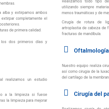
Realizamos todo tipo de
 hembras.
utilizando siempre materi
ea alba y extirpamos ambos
menos traumáticas y de mayo
r extirpar completamente el
Cirugía de rotura de lig
posteriores.
artroplastia de cabeza de f
turas de primera calidad.
fracturas de mandíbula.
 los dos primeros días y
Oftalmología
Nuestro equipo realiza cirug
así como cirugia de la luxa
del cartílago de la membrana
al realizamos un estudio
Cirugía del p
vio a la limpieza si fuese
as la limpieza para mejorar
Realizamos ciugía de ot