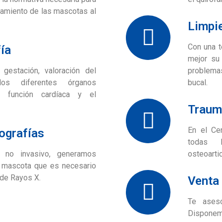
zamiento de las mascotas al
Limpi
Con una t
ía
mejor su 
gestación, valoración del
problema
los diferentes órganos
bucal.
 función cardíaca y el
Traum
En el Ce
iografías
todas 
 no invasivo, generamos
osteoarti
 mascota que es necesario
 de Rayos X.
Venta 
Te aseso
Disponemo